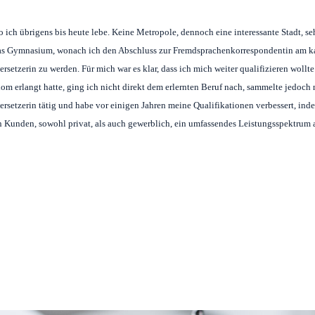
ich übrigens bis heute lebe. Keine Metropole, dennoch eine interessante Stadt, seh
 das Gymnasium, wonach ich den Abschluss zur Fremdsprachenkorrespondentin am ka
setzerin zu werden. Für mich war es klar, dass ich mich weiter qualifizieren wollte
 erlangt hatte, ging ich nicht direkt dem erlernten Beruf nach, sammelte jedoch
bersetzerin tätig und habe vor einigen Jahren meine Qualifikationen verbessert, ind
Kunden, sowohl privat, als auch gewerblich, ein umfassendes Leistungsspektrum a