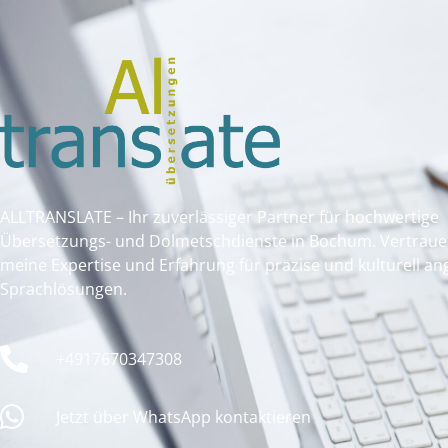
ALLTRANSLATE – Ihr zuverlässiger Partner für hochwertige
Übersetzungs- und Dolmetschdienste in Bochum. Vertrauen
meine Expertise und Erfahrung für präzise und kulturell a
Sprachlösungen.
+4917670347308
Jetzt über WhatsApp kontaktieren