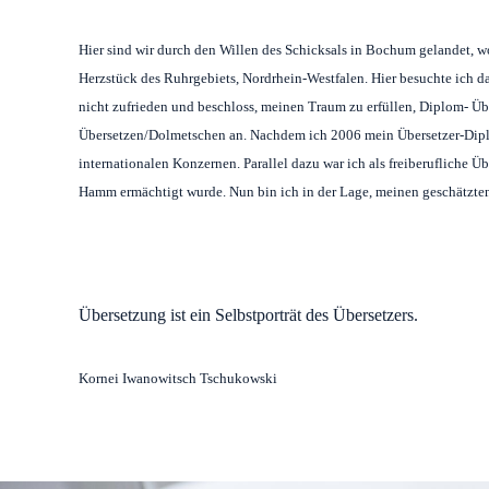
Hier sind wir durch den Willen des Schicksals in Bochum gelandet, wo 
Herzstück des Ruhrgebiets, Nordrhein-Westfalen. Hier besuchte ich
nicht zufrieden und beschloss, meinen Traum zu erfüllen, Diplom- Über
Übersetzen/Dolmetschen an. Nachdem ich 2006 mein Übersetzer-Diplom
internationalen Konzernen. Parallel dazu war ich als freiberufliche Ü
Hamm ermächtigt wurde. Nun bin ich in der Lage, meinen geschätzten 
Übersetzung ist ein Selbstporträt des Übersetzers.
Kornei Iwanowitsch Tschukowski